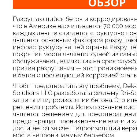
ОБЗОР
Разрушающийся бетон и корродированная
что в Америке насчитывается 70 000 мост
каждых девяти считается структурно п
является основным фактором разруша
инфраструктуру нашей страны. Разруше
покрытия моста является одной из сам
обслуживания, влияющих на срок службы
причин разрушения — это проникновени
в бетон с последующей коррозией сталь
Чтобы предотвратить эту проблему, Dek-Sh
Solutions LLC разработала систему Dri-S
защиты и гидроизоляции бетона. Это ид
решения проблемы. Использование сист
является решением для предотвращени
предотвращая проникновение влаги и х
достигается за счет гидроизоляции верх
моста непроницаемым барьером.