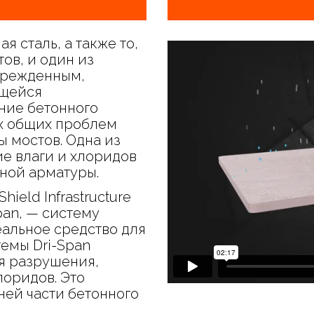
 сталь, а также то,
ов, и один из
оврежденным,
ющейся
ние бетонного
ых общих проблем
 мостов. Одна из
е влаги и хлоридов
ной арматуры.
ield Infrastructure
pan, — систему
еальное средство для
емы Dri-Span
я разрушения,
лоридов. Это
ней части бетонного